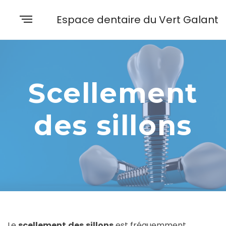
Espace dentaire du Vert Galant
Scellement
des sillons
Le
scellement
des
sillons
est fréquemment